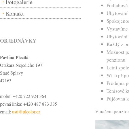
Fotogalerie
Podlahová 
Kontakt
Ubytování 
Spokojenost
Vystavíme 
Ubytování 
OBJEDNÁVKY
Každý z po
Možnost pa
Pavlína Plecitá
penzionu
Otakara Nejedlého 197
Letní spol
Staré Splavy
Wi-fi připo
47163
Prodejna p
Tenisové k
mobil: +420 722 924 364
Půjčovna k
pevná linka: +420 487 873 385
V našem penzion
email:
usti@ulcolor.cz