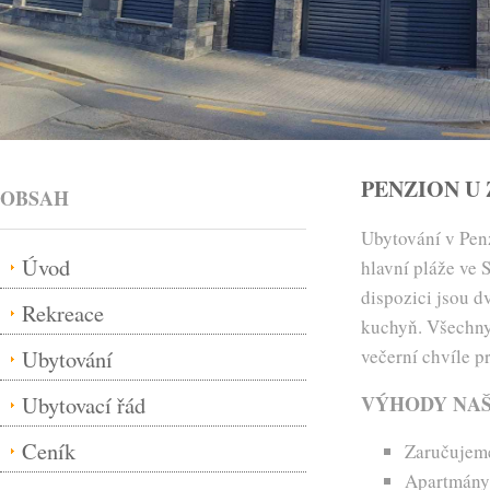
PENZION U
OBSAH
Ubytování v Penz
Úvod
hlavní pláže ve 
dispozici jsou d
Rekreace
kuchyň. Všechny 
Ubytování
večerní chvíle p
Ubytovací řád
VÝHODY NAŠ
Ceník
Zaručujeme
Apartmány 